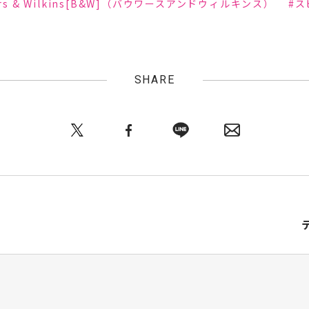
ers & Wilkins[B&W]（バウワースアンドウィルキンス）
#ス
SHARE