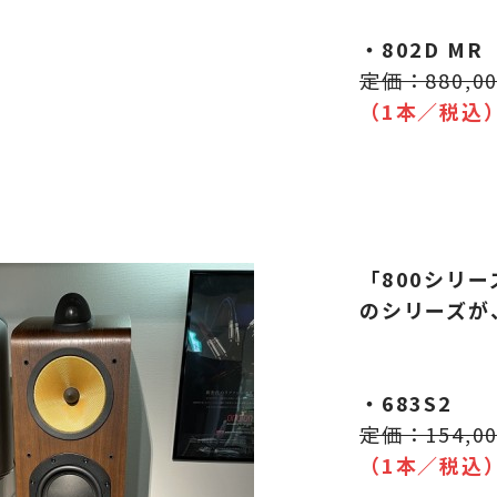
・802D MR
定価：880,0
（1本／税込
「800シリ
のシリーズが
・683S2
定価：154,0
（1本／税込