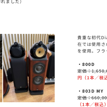
切れました）
貴重な初代D
在では使用さ
を使用。フラ
・800D
定価：1,650
円（1本／税
・803D MY
定価：660,0
（1本／税込