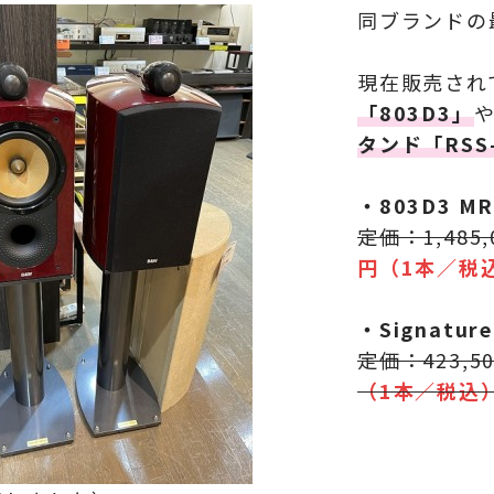
同ブランドの
現在販売され
「803D3」
タンド「RSS
・803D3 M
定価：1,485
円（1本／税
・Signatu
定価：423,5
（1本／税込