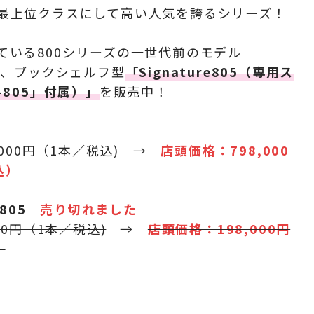
最上位クラスにして高い人気を誇るシリーズ！
ている800シリーズの一世代前のモデル
や、ブックシェルフ型
「Signature805（専用ス
-805」付属）」
を販売中！
R
,000円（1本／税込)
→
店頭価格：798,000
込）
re805
売り切れました
00円（1本／税込)
→
店頭価格：198,000円
）