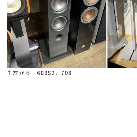
↑左から 683S2、703