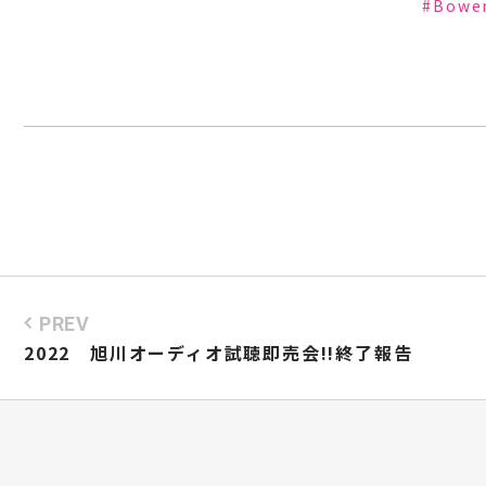
#Bow
PREV
2022 旭川オーディオ試聴即売会!!終了報告