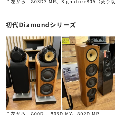
↑左から 803D3 MR、
Signature805
（売り
初代Diamondシリーズ
↑左から 800D 、803D MY、802D MR