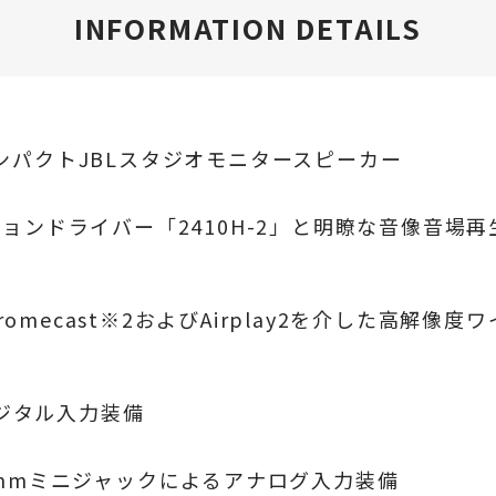
INFORMATION DETAILS
ンパクトJBLスタジオモニタースピーカー
ションドライバー「2410H-2」と明瞭な音像音場再生能力を
 Chromecast※2およびAirplay2を介した高解像
光デジタル入力装備
3.5mmミニジャックによるアナログ入力装備