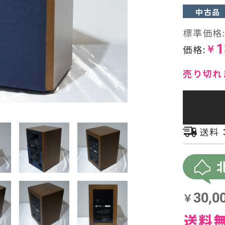
中古品
ヘッドフォン・イヤホン
標準価格
1
オーディオその他
価格:
￥
AVアンプ
売り切れ
送料