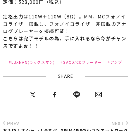
定価：528,000円（税込）
定格出力は110W＋110W（8Ω）。MM、MCフォノイ
コライザー搭載し、フォノイコライザー非搭載のアナ
ログプレーヤーを接続可能！
こちらは完了モデルの為、手に入れるなら今がチャン
スですよぉ！！
#LUXMAN(ラックスマン)
#SACD/CDプレーヤー
#アンプ
SHARE
PREV
NEXT
お手頃！オシャレ！長期保
PRIMAREの小さなネットワーク