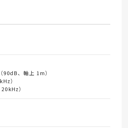
90dB、軸上 1m）
2kHz）
 20kHz）