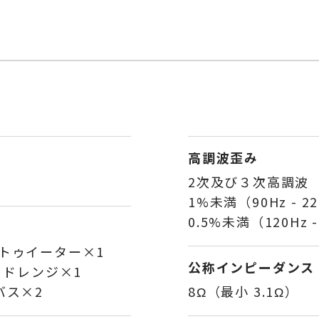
高調波歪み
2次及び３次高調波 （
1%未満（90Hz - 2
0.5%未満（120Hz -
・トゥイーター×1
公称インピーダンス
ッドレンジ×1
バス×2
8Ω（最小 3.1Ω）