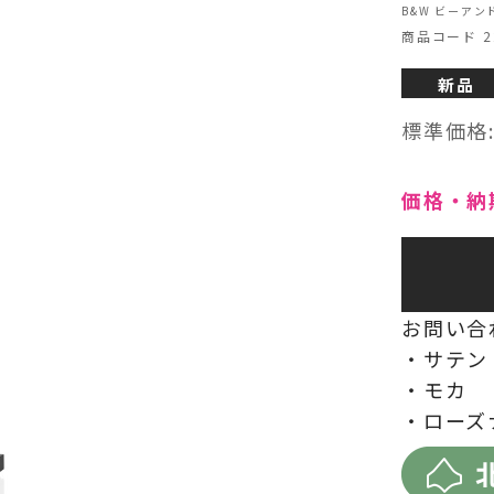
B&W ビーアン
商品コード 22
ヘッドフォン・イヤホン
新品
オーディオその他
標準価格
AVアンプ
価格・納
お問い合
・サテン
・モカ
・ローズ