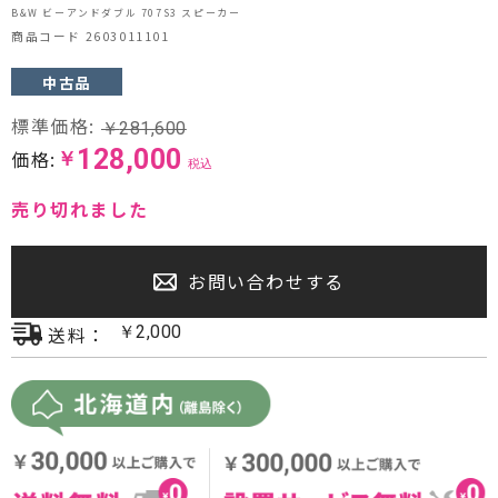
B&W ビーアンドダブル 707S3 スピーカー
プロジェクター・スクリーン
商品コード 2603011101
サウンドバー・アンプ内蔵型スピーカー
中古品
標準価格:
￥
281,600
センタースピーカー・サブウーファー
128,000
価格:
￥
税込
売り切れました
お問い合わせする
送料：
￥
2,000