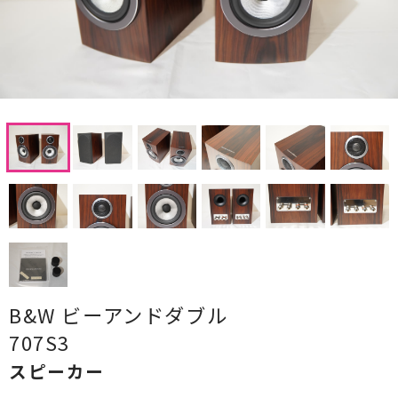
CDプレーヤー・レシーバー
ネットワークプレーヤー・D/Aコンバーター
レコードプレーヤー
フォノイコライザー・MCトランス
スピーカー
オーディオアクセサリー
ヘッドフォン・イヤホン
オーディオその他
B&W ビーアンドダブル
707S3
AVアンプ
スピーカー
ＴＶ・レコーダー・プレーヤー