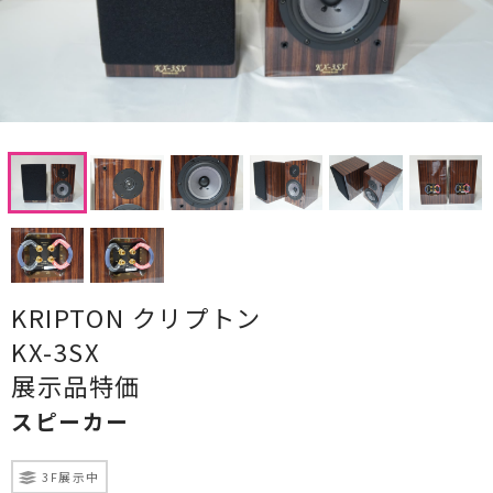
CDプレーヤー・レシーバー
ネットワークプレーヤー・D/Aコンバーター
レコードプレーヤー
フォノイコライザー・MCトランス
スピーカー
オーディオアクセサリー
KRIPTON クリプトン
ヘッドフォン・イヤホン
KX-3SX
オーディオその他
展示品特価
スピーカー
AVアンプ
ＴＶ・レコーダー・プレーヤー
3F展示中