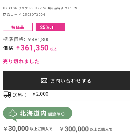
プロジェクター・スクリーン
KRIPTON クリプトン KX-3SX 展示品特価 スピーカー
商品コード 2503072004
サウンドバー・アンプ内蔵型スピーカー
特価品
25
%
off
センタースピーカー・サブウーファー
標準価格:
￥
481,800
361,350
価格:
￥
税込
売り切れました
お問い合わせする
送料：
￥
2,000