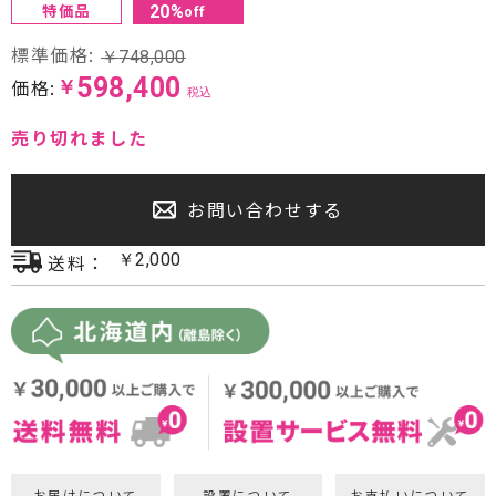
特価品
20
%
off
プロジェクター・スクリーン
標準価格:
￥
748,000
サウンドバー・アンプ内蔵型スピーカー
598,400
価格:
￥
税込
センタースピーカー・サブウーファー
売り切れました
お問い合わせする
送料：
￥
2,000
お届けについて
設置について
お支払いについて