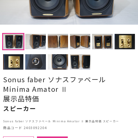
CDプレーヤー・レシーバー
ネットワークプレーヤー・D/Aコンバーター
レコードプレーヤー
フォノイコライザー・MCトランス
スピーカー
オーディオアクセサリー
Sonus faber ソナスファベール
Minima Amator Ⅱ
ヘッドフォン・イヤホン
展示品特価
オーディオその他
スピーカー
AVアンプ
Sonus faber ソナスファベール Minima Amator Ⅱ 展示品特価 スピーカー
商品コード 2403092204
ＴＶ・レコーダー・プレーヤー