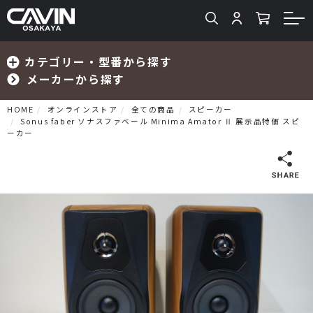
カテゴリー・型番から探す
メーカーから探す
HOME
オンラインストア
全ての商品
スピーカー
Sonus faber ソナスファベール Minima Amator Ⅱ 展示品特価 スピ
ーカー
検索
プリメインアンプ
プリアンプ
パワーアンプ