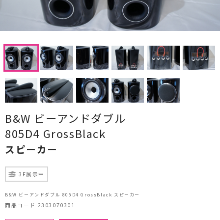
CDプレーヤー・レシーバー
ネットワークプレーヤー・D/Aコンバーター
レコードプレーヤー
フォノイコライザー・MCトランス
スピーカー
B&W ビーアンドダブル
オーディオアクセサリー
805D4 GrossBlack
ヘッドフォン・イヤホン
スピーカー
オーディオその他
3F展示中
AVアンプ
B&W ビーアンドダブル 805D4 GrossBlack スピーカー
商品コード 2303070301
ＴＶ・レコーダー・プレーヤー