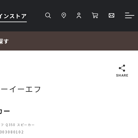
インストア
探す
検索
 ケーイーエフ
ＴＶ・レコーダー・プレーヤー
カー
プロジェクター・スクリーン
エフ Q350 スピーカー
03080102
サウンドバー・アンプ内蔵型スピーカー