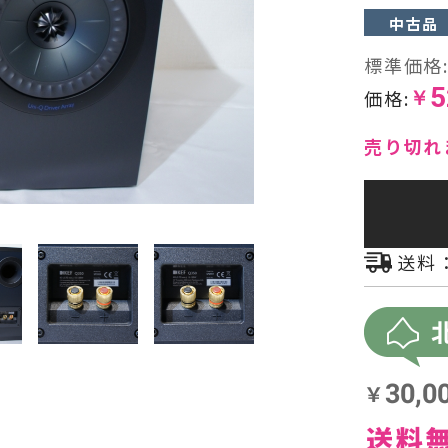
中古品
ヘッドフォン・イヤホン
標準価格
5
オーディオその他
価格:
￥
AVアンプ
売り切れ
送料