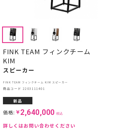
CDプレーヤー・レシーバー
ネットワークプレーヤー・D/Aコンバーター
レコードプレーヤー
フォノイコライザー・MCトランス
FINK TEAM フィンクチーム
KIM
スピーカー
スピーカー
オーディオアクセサリー
FINK TEAM フィンクチーム KIM スピーカー
ヘッドフォン・イヤホン
商品コード 2203111401
オーディオその他
新品
2,640,000
価格:
￥
AVアンプ
税込
詳しくはお問い合わせください
ＴＶ・レコーダー・プレーヤー