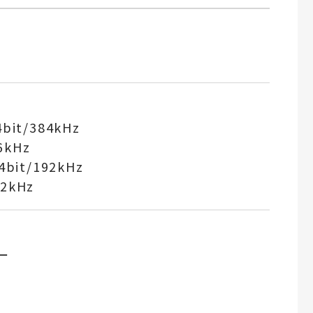
it/384kHz
6kHz
it/192kHz
92kHz
ー