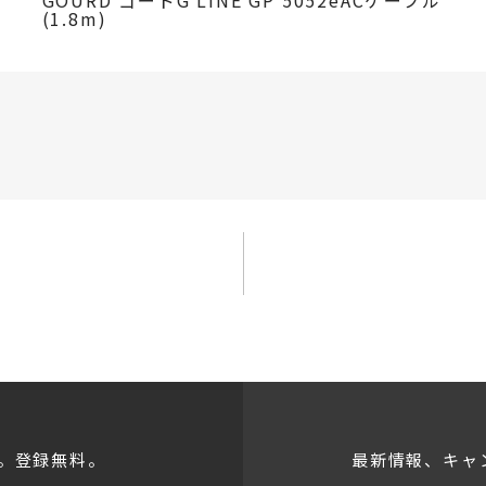
GOURD ゴードG LINE GP 5052eACケーブル
(1.8m)
。登録無料。
最新情報、キャ