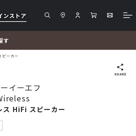
インストア
探す
i スピーカー
検索
 ケーイーエフ
Wireless
ＴＶ・レコーダー・プレーヤー
ス HiFi スピーカー
プロジェクター・スクリーン
中
サウンドバー・アンプ内蔵型スピーカー