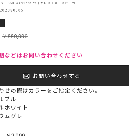
フ LS60 Wireless ワイヤレス HiFi スピーカー
02080505
センタースピーカー・サブウーファー
:
￥
880,000
期などはお問い合わせください
お問い合わせする
わせの際はカラーをご指定ください。
ルブルー
ルホワイト
ウムグレー
：
￥
2,000