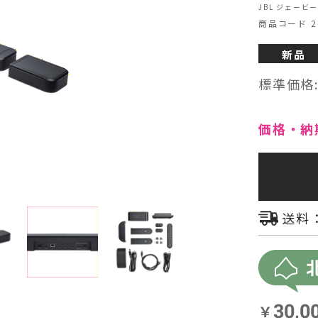
JBL ジェービー
商品コード 26
ヘッドフォン・イヤホン
新品
オーディオその他
標準価格
AVアンプ
価格・納
送料