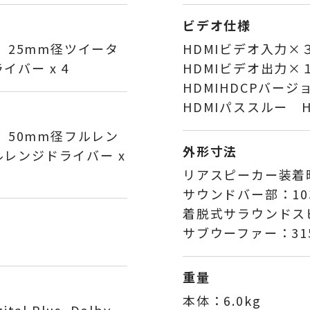
ビデオ仕様
8、25mm径ツイータ
HDMIビデオ入力×
イバー x 4
HDMIビデオ出力×
HDMIHDCPバー
HDMIパススルー HDR
2、50mm径フルレン
外形寸法
ルレンジドライバー x
リアスピーカー装着
サウンドバー部：1030 
着脱式サラウンドスピーカ
サブウーファー：315 x
重量
本体：6.0kg