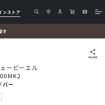
インストア
探す
検索
 ジェービーエル
300MK2
ＴＶ・レコーダー・プレーヤー
ドバー
プロジェクター・スクリーン
中
サウンドバー・アンプ内蔵型スピーカー