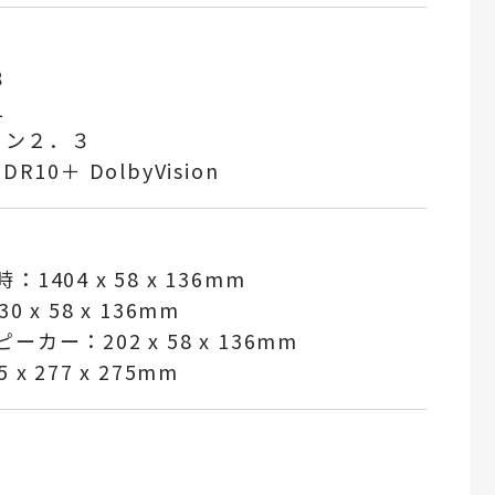
３
１
ジョン２．３
10＋ DolbyVision
時：
1404 x 58 x 136mm
x 58 x 136mm
ー：202 x 58 x 136mm
 277 x 275mm