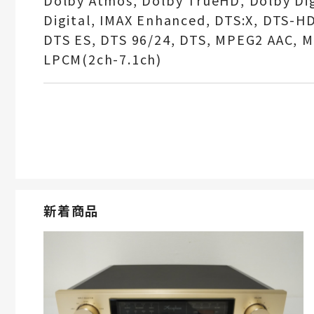
Dolby Atmos, Dolby TrueHD, Dolby Dig
Digital, IMAX Enhanced, DTS:X, DTS-H
DTS ES, DTS 96/24, DTS, MPEG2 AAC, 
LPCM(2ch-7.1ch)
新着商品