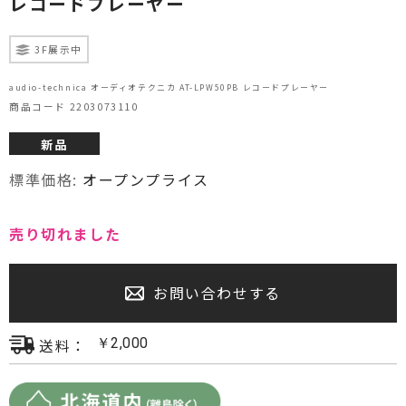
レコードプレーヤー
プロジェクター・スクリーン
3F展示中
サウンドバー・アンプ内蔵型スピーカー
audio-technica オーディオテクニカ AT-LPW50PB レコードプレーヤー
商品コード 2203073110
センタースピーカー・サブウーファー
新品
標準価格:
オープンプライス
売り切れました
お問い合わせする
送料：
￥
2,000