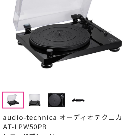
CDプレーヤー・レシーバー
ネットワークプレーヤー・D/Aコンバーター
レコードプレーヤー
フォノイコライザー・MCトランス
スピーカー
オーディオアクセサリー
ヘッドフォン・イヤホン
オーディオその他
audio-technica オーディオテクニカ
AVアンプ
AT-LPW50PB
ＴＶ・レコーダー・プレーヤー