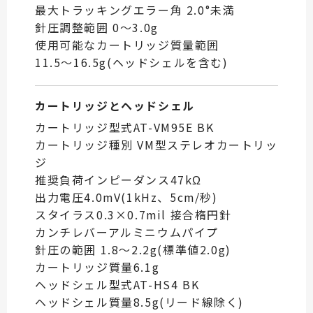
最大トラッキングエラー角 2.0°未満
針圧調整範囲 0～3.0g
使用可能なカートリッジ質量範囲
11.5～16.5g(ヘッドシェルを含む)
カートリッジとヘッドシェル
カートリッジ型式AT-VM95E BK
カートリッジ種別 VM型ステレオカートリッ
ジ
推奨負荷インピーダンス47kΩ
出力電圧4.0mV(1kHz、5cm/秒)
スタイラス0.3×0.7mil 接合楕円針
カンチレバーアルミニウムパイプ
針圧の範囲 1.8～2.2g(標準値2.0g)
カートリッジ質量6.1g
ヘッドシェル型式AT-HS4 BK
ヘッドシェル質量8.5g(リード線除く)