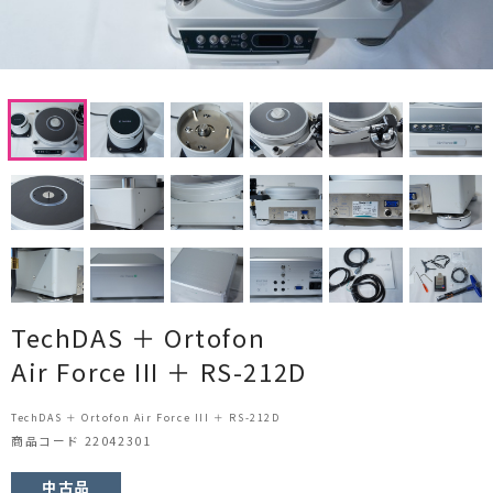
CDプレーヤー・レシーバー
ネットワークプレーヤー・D/Aコンバーター
レコードプレーヤー
フォノイコライザー・MCトランス
スピーカー
オーディオアクセサリー
ヘッドフォン・イヤホン
TechDAS ＋ Ortofon
Air Force III ＋ RS-212D
オーディオその他
TechDAS ＋ Ortofon Air Force III ＋ RS-212D
AVアンプ
商品コード 22042301
ＴＶ・レコーダー・プレーヤー
中古品