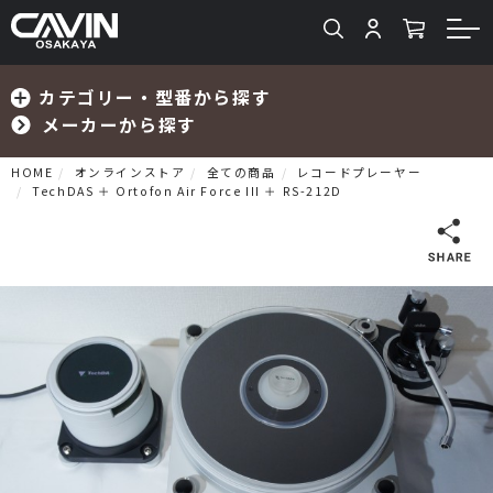
カテゴリー・型番から探す
メーカーから探す
HOME
オンラインストア
全ての商品
レコードプレーヤー
TechDAS ＋ Ortofon Air Force III ＋ RS-212D
検索
プリメインアンプ
プリアンプ
パワーアンプ