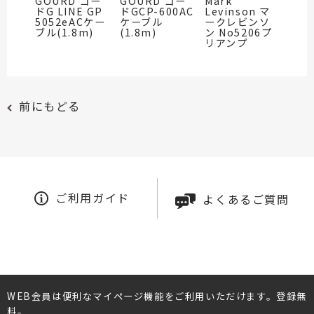
GOURD ゴー
GOURD ゴー
Mark
ドG LINE GP
ドGCP-600AC
Levinson マ
5052eACケー
ケーブル
ークレビンソ
ブル(1.8m)
(1.8m)
ン No5206プ
リアンプ
前にもどる
ご利用ガイド
よくあるご質問
WEB会員は便利なマイページ機能をご利用いただけます。登録無
料。