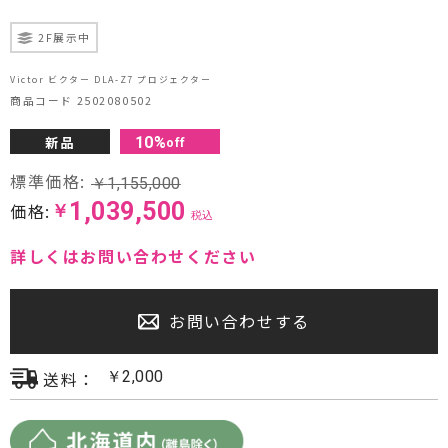
プロジェクター・スクリーン
2F展示中
サウンドバー・アンプ内蔵型スピーカー
Victor ビクター DLA-Z7 プロジェクター
商品コード 2502080502
センタースピーカー・サブウーファー
新品
10
%
off
標準価格:
￥
1,155,000
1,039,500
価格:
￥
税込
詳しくはお問い合わせください
お問い合わせする
送料：
￥
2,000