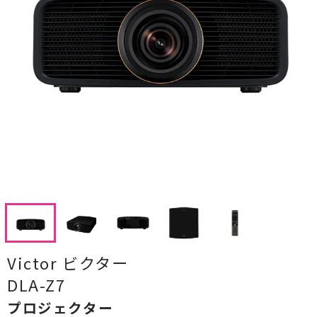
CDプレーヤー・レシーバー
ネットワークプレーヤー・D/Aコンバーター
レコードプレーヤー
フォノイコライザー・MCトランス
スピーカー
オーディオアクセサリー
ヘッドフォン・イヤホン
オーディオその他
Victor ビクター
AVアンプ
DLA-Z7
プロジェクター
ＴＶ・レコーダー・プレーヤー