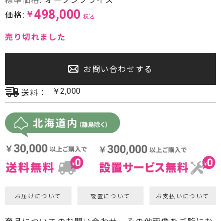
498,000
価格:
プロジェクター・スクリーン
￥
税込
売り切れました
サウンドバー・アンプ内蔵型スピーカー
センタースピーカー・サブウーファー
お問い合わせする
送料：
￥
2,000
お届けについて
設置について
お支払いについて