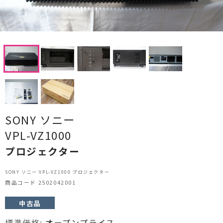
CDプレーヤー・レシーバー
ネットワークプレーヤー・D/Aコンバーター
レコードプレーヤー
フォノイコライザー・MCトランス
スピーカー
SONY ソニー
オーディオアクセサリー
VPL-VZ1000
ヘッドフォン・イヤホン
プロジェクター
オーディオその他
SONY ソニー VPL-VZ1000 プロジェクター
商品コード 2502042001
AVアンプ
中古品
ＴＶ・レコーダー・プレーヤー
標準価格:
オープンプライス