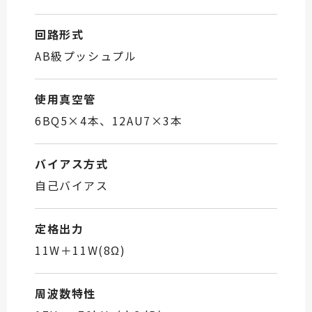
回路形式
AB級プッシュプル
使用真空管
6BQ5×4本、12AU7×3本
バイアス方式
自己バイアス
定格出力
11W＋11W(8Ω)
周波数特性