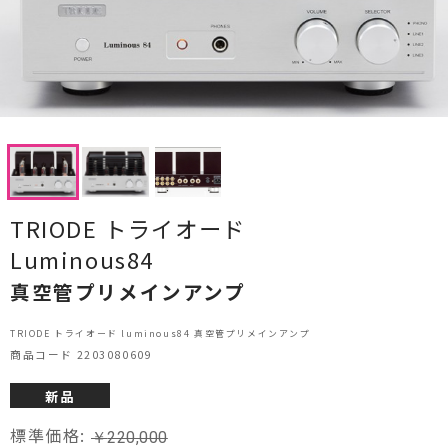
CDプレーヤー・レシーバー
ネットワークプレーヤー・D/Aコンバーター
レコードプレーヤー
フォノイコライザー・MCトランス
スピーカー
TRIODE トライオード
オーディオアクセサリー
Luminous84
真空管プリメインアンプ
ヘッドフォン・イヤホン
TRIODE トライオード luminous84 真空管プリメインアンプ
オーディオその他
商品コード 2203080609
AVアンプ
新品
ＴＶ・レコーダー・プレーヤー
標準価格:
￥
220,000