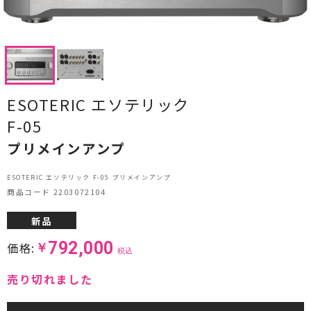
CDプレーヤー・レシーバー
ネットワークプレーヤー・D/Aコンバーター
レコードプレーヤー
ESOTERIC エソテリック
フォノイコライザー・MCトランス
F-05
スピーカー
プリメインアンプ
オーディオアクセサリー
ESOTERIC エソテリック F-05 プリメインアンプ
商品コード 2203072104
ヘッドフォン・イヤホン
新品
オーディオその他
792,000
価格:
￥
税込
AVアンプ
売り切れました
ＴＶ・レコーダー・プレーヤー