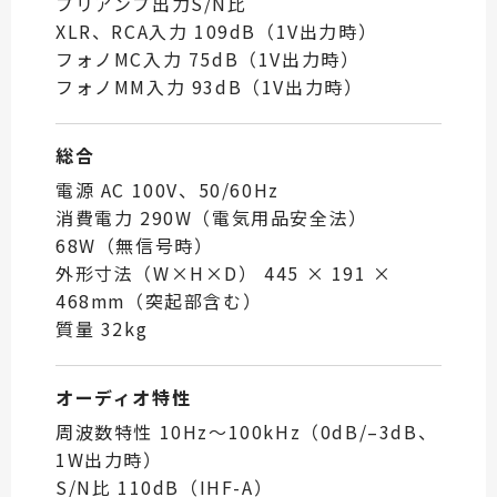
プリアンプ出力S/N比
XLR、RCA入力 109dB（1V出力時）
フォノMC入力 75dB（1V出力時）
フォノMM入力 93dB（1V出力時）
総合
電源 AC 100V、50/60Hz
消費電力 290W（電気用品安全法）
68W（無信号時）
外形寸法（W×H×D） 445 × 191 ×
468mm（突起部含む）
質量 32kg
オーディオ特性
周波数特性 10Hz〜100kHz（0dB/–3dB、
1W出力時）
S/N比 110dB（IHF-A）