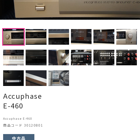
CDプレーヤー・レシーバー
ネットワークプレーヤー・D/Aコンバーター
レコードプレーヤー
フォノイコライザー・MCトランス
スピーカー
オーディオアクセサリー
ヘッドフォン・イヤホン
Accuphase
E-460
オーディオその他
Accuphase E-460
AVアンプ
商品コード 30120801
ＴＶ・レコーダー・プレーヤー
中古品