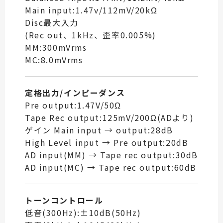
Main input:1.47v/112mV/20kΩ
Disc最大入力
(Rec out、1kHz、歪率0.005%)
MM:300mVrms
MC:8.0mVrms
定格出力/インピーダンス
Pre output:1.47V/50Ω
Tape Rec output:125mV/200Ω(ADより)
ゲイン Main input → output:28dB
High Level input → Pre output:20dB
AD input(MM) → Tape rec output:30dB
AD input(MC) → Tape rec output:60dB
トーンコントロール
低音(300Hz):±10dB(50Hz)