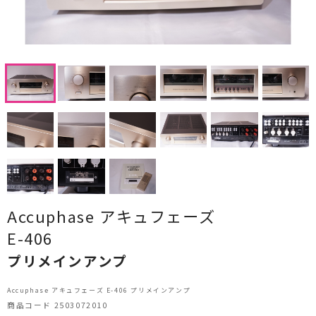
CDプレーヤー・レシーバー
ネットワークプレーヤー・D/Aコンバーター
レコードプレーヤー
フォノイコライザー・MCトランス
スピーカー
オーディオアクセサリー
ヘッドフォン・イヤホン
Accuphase アキュフェーズ
E-406
オーディオその他
プリメインアンプ
AVアンプ
Accuphase アキュフェーズ E-406 プリメインアンプ
ＴＶ・レコーダー・プレーヤー
商品コード 2503072010