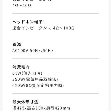
4Ω～16Ω
ヘッドホン端子
適合インピーダンス:4Ω～100Ω
電源
AC100V 50Hz/60Hz
消費電力
65W(無入力時)
390W(電気用品取締法)
620W(8Ω負荷定格出力時)
最大外形寸法
幅475x高さ180x奥行423mm