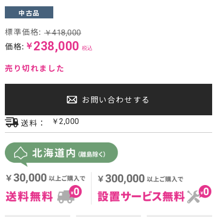
中古品
プロジェクター・スクリーン
標準価格:
￥
418,000
サウンドバー・アンプ内蔵型スピーカー
238,000
価格:
￥
税込
センタースピーカー・サブウーファー
売り切れました
お問い合わせする
送料：
￥
2,000