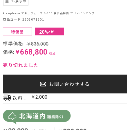
3F展示中
プロジェクター・スクリーン
Accuphase アキュフェーズ E-650 展示品特価 プリメインアンプ
商品コード 2503071301
サウンドバー・アンプ内蔵型スピーカー
特価品
20
%
off
センタースピーカー・サブウーファー
標準価格:
￥
836,000
668,800
価格:
￥
税込
売り切れました
お問い合わせする
送料：
￥
2,000