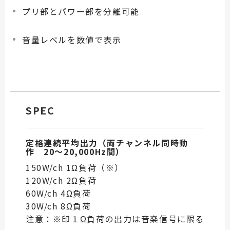
プリ部とパワー部を分離可能
音量レベルを数値で表示
SPEC
定格連続平均出力（両チャンネル同時動
作 20～20,000Hz間）
150W/ch 1Ω負荷（※）
120W/ch 2Ω負荷
60W/ch 4Ω負荷
30W/ch 8Ω負荷
注意：※印１Ω負荷の出力は音楽信号に限る