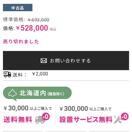
中古品
プロジェクター・スクリーン
標準価格:
￥
693,000
サウンドバー・アンプ内蔵型スピーカー
528,000
価格:
￥
税込
センタースピーカー・サブウーファー
売り切れました
お問い合わせする
送料：
￥
2,000