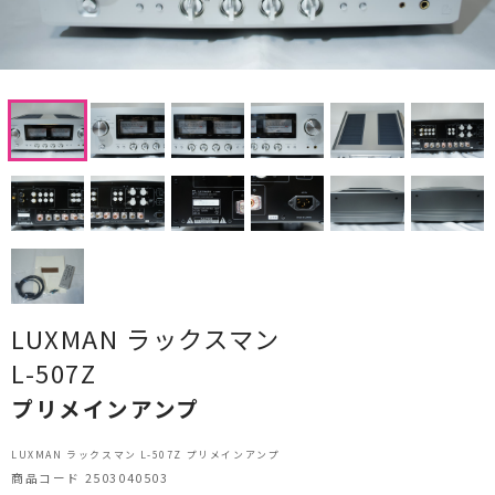
CDプレーヤー・レシーバー
ネットワークプレーヤー・D/Aコンバーター
レコードプレーヤー
フォノイコライザー・MCトランス
スピーカー
オーディオアクセサリー
ヘッドフォン・イヤホン
LUXMAN ラックスマン
L-507Z
オーディオその他
プリメインアンプ
AVアンプ
LUXMAN ラックスマン L-507Z プリメインアンプ
ＴＶ・レコーダー・プレーヤー
商品コード 2503040503