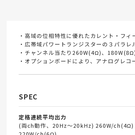
・高域の位相特性に優れたカレント・フィ
・広帯域パワートランジスターの３パラレ
・チャンネル当たり260W(4Ω)、180W(8
・オプションボードにより、アナログレコ
SPEC
定格連続平均出力
(両ch動作、20Hz～20kHz) 260W/ch(4Ω)
220W/ch(6Ω)