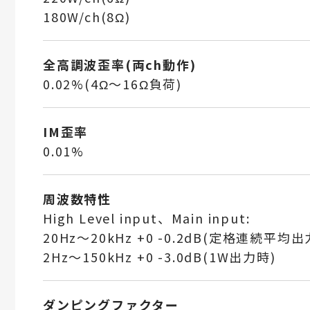
180W/ch(8Ω)
全高調波歪率(両ch動作)
0.02%(4Ω～16Ω負荷)
IM歪率
0.01%
周波数特性
High Level input、Main input:
20Hz～20kHz +0 -0.2dB(定格連続平均出
2Hz～150kHz +0 -3.0dB(1W出力時)
ダンピングファクター