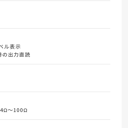
ベル表示
時の出力直読
Ω～100Ω