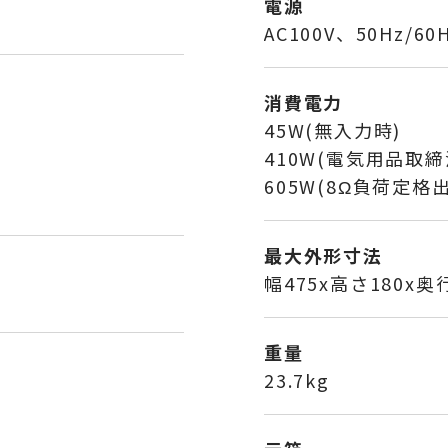
電源
AC100V、50Hz/60
消費電力
45W(無入力時)
410W(電気用品取締
605W(8Ω負荷定格
最大外形寸法
幅475x高さ180x奥
重量
23.7kg