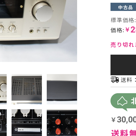
中古品
ヘッドフォン・イヤホン
標準価格
2
オーディオその他
価格:
￥
AVアンプ
売り切れ
送料