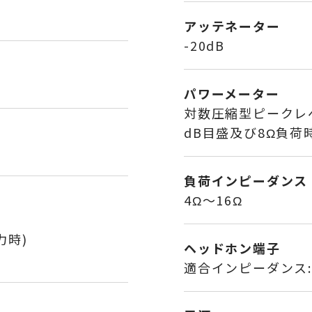
アッテネーター
-20dB
パワーメーター
対数圧縮型ピークレ
dB目盛及び8Ω負荷
負荷インピーダンス
4Ω～16Ω
力時)
ヘッドホン端子
適合インピーダンス:4