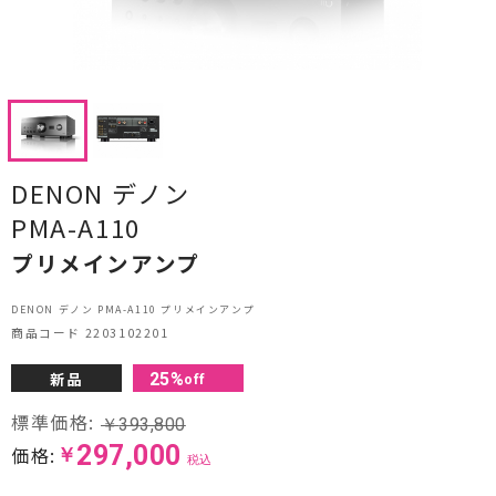
CDプレーヤー・レシーバー
ネットワークプレーヤー・D/Aコンバーター
レコードプレーヤー
フォノイコライザー・MCトランス
DENON デノン
PMA-A110
スピーカー
プリメインアンプ
オーディオアクセサリー
DENON デノン PMA-A110 プリメインアンプ
ヘッドフォン・イヤホン
商品コード 2203102201
オーディオその他
新品
25
%
off
標準価格:
￥
393,800
AVアンプ
297,000
価格:
￥
税込
ＴＶ・レコーダー・プレーヤー