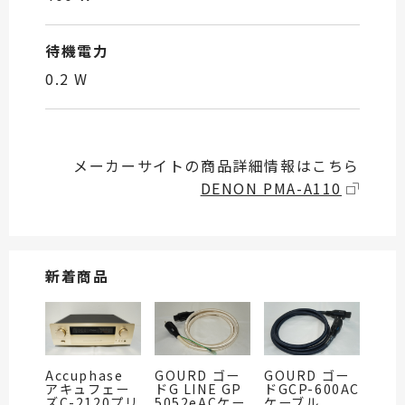
待機電力
0.2 W
メーカーサイトの商品詳細情報はこちら
DENON PMA-A110
新着商品
Accuphase
GOURD ゴー
GOURD ゴー
アキュフェー
ドG LINE GP
ドGCP-600AC
ズC-2120プリ
5052eACケー
ケーブル