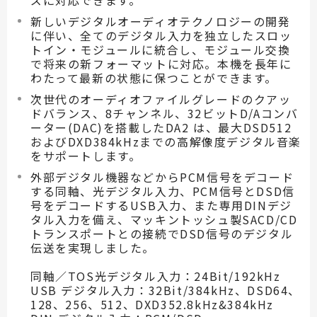
新しいデジタルオーディオテクノロジーの開発
に伴い、全てのデジタル入力を独立したスロッ
トイン・モジュールに統合し、モジュール交換
で将来の新フォーマットに対応。本機を長年に
わたって最新の状態に保つことができます。
次世代のオーディオファイルグレードのクアッ
ドバランス、8チャンネル、32ビットD/Aコンバ
ーター(DAC)を搭載したDA2 は、最大DSD512
およびDXD384kHzまでの高解像度デジタル音楽
をサポートします。
外部デジタル機器などからPCM信号をデコード
する同軸、光デジタル入力、PCM信号とDSD信
号をデコードするUSB入力、また専用DINデジ
タル入力を備え、マッキントッシュ製SACD/CD
トランスポートとの接続でDSD信号のデジタル
伝送を実現しました。
同軸／TOS光デジタル入力：24Bit/192kHz
USB デジタル入力：32Bit/384kHz、DSD64、
128、256、512、DXD352.8kHz&384kHz