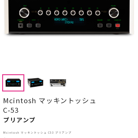
CDプレーヤー・レシーバー
ネットワークプレーヤー・D/Aコンバーター
レコードプレーヤー
フォノイコライザー・MCトランス
スピーカー
オーディオアクセサリー
ヘッドフォン・イヤホン
Mcintosh マッキントッシュ
オーディオその他
C-53
プリアンプ
AVアンプ
ＴＶ・レコーダー・プレーヤー
Mcintosh マッキントッシュ C53 プリアンプ