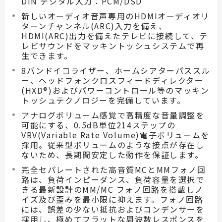
DIN デジタル入力：PCM/DSD
新しいオーディオ音声専用のHDMIオーディオリ
ターンチャンネル(ARC)入力を備え、
HDMI(ARC)出力を備えたテレビに接続して、テ
レビサウンドをマッキントッシュシステムで再
生できます。
8バンドイコライザー、ホームシアターパススル
ー、ヘッドフォンクロスフィードディレクター
(HXD®)およびパワーコントロール等のマッキン
トッシュテクノロジーを完備しています。
アナログボリューム感覚で高精度な音量調整を
可能にする、0.5dB単位214ステップの
VRV(Variable Rate Volume)電子ボリュームを
採用。従来型ボリュームのような接点が存在し
ないため、長期間安定した動作を保証します。
完全セパレートされた高音質MCとMMフォノ回
路は、負荷インピーダンス、負荷容量を選択で
きる最新設計のMM/MC フォノ回路を搭載しノ
イズ及び歪みを最小限に抑えます。フォノ回路
には、誤差の少ない抵抗およびコンデンサーを
採用し、極めてフラットな周波数レスポンスを