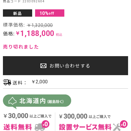
商品コード 2203092604
プロジェクター・スクリーン
新品
10
%
off
サウンドバー・アンプ内蔵型スピーカー
標準価格:
￥
1,320,000
1,188,000
価格:
￥
センタースピーカー・サブウーファー
税込
売り切れました
お問い合わせする
送料：
￥
2,000