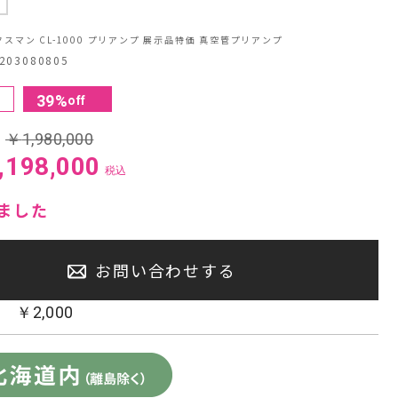
中
センタースピーカー・サブウーファー
ックスマン CL-1000 プリアンプ 展示品特価 真空管プリアンプ
03080805
39
%
off
:
￥
1,980,000
,198,000
税込
ました
お問い合わせする
：
￥
2,000