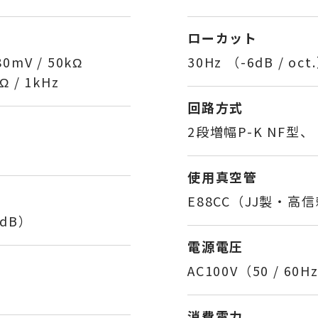
ローカット
80mV / 50kΩ
30Hz （-6dB / oct
Ω / 1kHz
回路方式
2段増幅P-K NF型
使用真空管
E88CC（JJ製・高
0dB）
電源電圧
AC100V（50 / 60H
消費電力