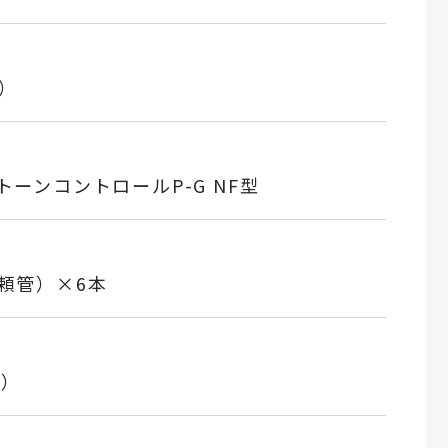
.）
、トーンコントロールP-G NF型
信頼管）×6本
z）