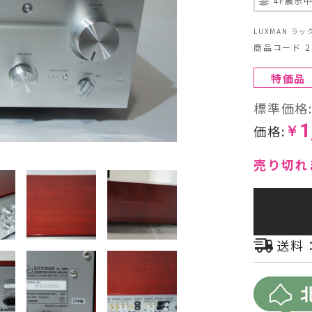
4F展示
ヘッドフォン・イヤホン
LUXMAN ラ
商品コード 22
オーディオその他
特価品
AVアンプ
標準価格
1
価格:
￥
売り切れ
送料