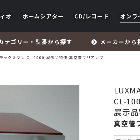
ィオ
ホームシアター
CD/レコード
オンラ
カテゴリー・型番から探す
メーカーから
N ラックスマン CL-1000 展示品特価 真空管プリアンプ
LUX
CL-10
フォノイコライザー・MCトランス
展示品
真空管
スピーカー
オーディオアクセサリー