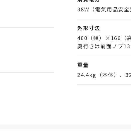
38W（電気用品安
外形寸法
460（幅）×166
奥行きは前面ノブ13
重量
24.4kg（本体）、3