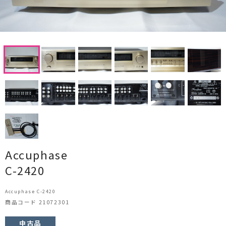
CDプレーヤー・レシーバー
ネットワークプレーヤー・D/Aコンバーター
レコードプレーヤー
フォノイコライザー・MCトランス
スピーカー
オーディオアクセサリー
ヘッドフォン・イヤホン
Accuphase
C-2420
オーディオその他
Accuphase C-2420
AVアンプ
商品コード 21072301
ＴＶ・レコーダー・プレーヤー
中古品