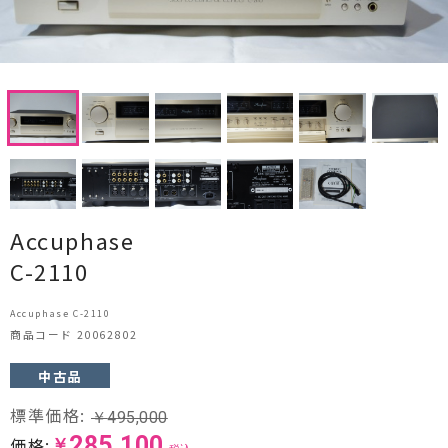
CDプレーヤー・レシーバー
ネットワークプレーヤー・D/Aコンバーター
レコードプレーヤー
フォノイコライザー・MCトランス
スピーカー
Accuphase
オーディオアクセサリー
C-2110
ヘッドフォン・イヤホン
Accuphase C-2110
商品コード 20062802
オーディオその他
中古品
AVアンプ
標準価格:
￥
495,000
ＴＶ・レコーダー・プレーヤー
285,100
価格:
￥