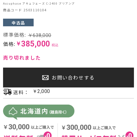
Accuphase アキュフェーズ C-2400 プリアンプ
プロジェクター・スクリーン
商品コード 2503110104
サウンドバー・アンプ内蔵型スピーカー
中古品
標準価格:
￥
638,000
センタースピーカー・サブウーファー
385,000
価格:
￥
税込
売り切れました
お問い合わせする
送料：
￥
2,000