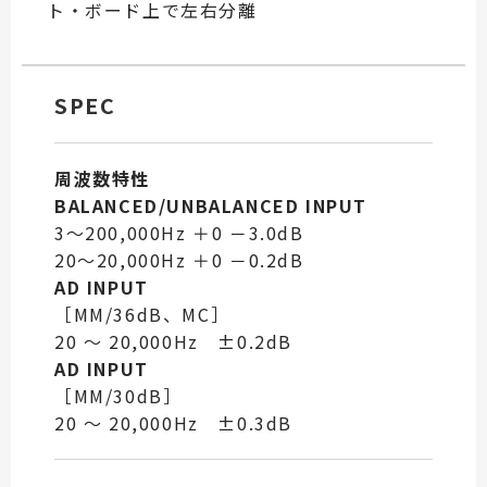
ト・ボード上で左右分離
SPEC
周波数特性
BALANCED/UNBALANCED INPUT
3～200,000Hz ＋0 －3.0dB
20～20,000Hz ＋0 －0.2dB
AD INPUT
［MM/36dB、MC］
20 ～ 20,000Hz ±0.2dB
AD INPUT
［MM/30dB］
20 ～ 20,000Hz ±0.3dB