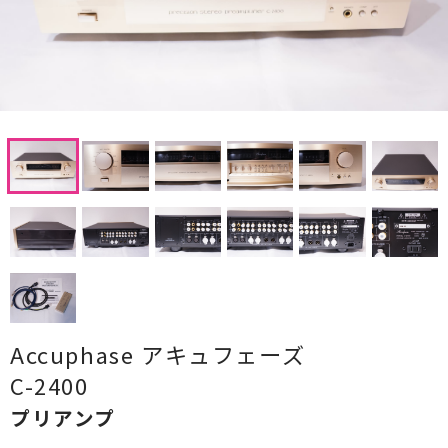
CDプレーヤー・レシーバー
ネットワークプレーヤー・D/Aコンバーター
レコードプレーヤー
フォノイコライザー・MCトランス
スピーカー
オーディオアクセサリー
ヘッドフォン・イヤホン
オーディオその他
Accuphase アキュフェーズ
C-2400
AVアンプ
プリアンプ
ＴＶ・レコーダー・プレーヤー