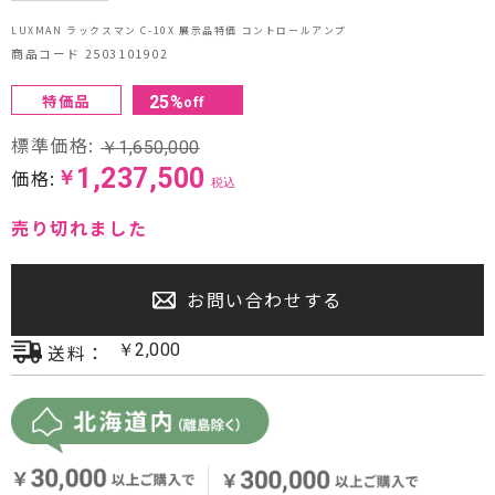
プロジェクター・スクリーン
LUXMAN ラックスマン C-10X 展示品特価 コントロールアンプ
商品コード 2503101902
サウンドバー・アンプ内蔵型スピーカー
特価品
25
%
off
センタースピーカー・サブウーファー
標準価格:
￥
1,650,000
1,237,500
価格:
￥
税込
売り切れました
お問い合わせする
送料：
￥
2,000