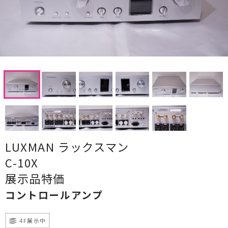
CDプレーヤー・レシーバー
ネットワークプレーヤー・D/Aコンバーター
レコードプレーヤー
フォノイコライザー・MCトランス
スピーカー
オーディオアクセサリー
LUXMAN ラックスマン
ヘッドフォン・イヤホン
C-10X
オーディオその他
展示品特価
コントロールアンプ
AVアンプ
ＴＶ・レコーダー・プレーヤー
4F展示中