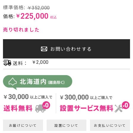
CDプレーヤー・レシーバー
標準価格:
￥
352,000
225,000
価格:
￥
税込
ネットワークプレーヤー・D/Aコンバーター
売り切れました
レコードプレーヤー
フォノイコライザー・MCトランス
お問い合わせする
スピーカー
送料：
￥
2,000
オーディオアクセサリー
ヘッドフォン・イヤホン
オーディオその他
AVアンプ
お届けについて
設置について
お支払いについて
ＴＶ・レコーダー・プレーヤー