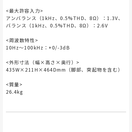
<最大許容入力>
アンバランス（1kHz、0.5%THD、8Ω）：1.3V、
バランス（1kHz、0.5%THD、8Ω）：2.6V
<周波数特性>
10Hz～100kHz：+0/-3dB
<外形寸法（幅×高さ×奥行）>
435W×211H×464Dmm（脚部、突起物を含む）
<
質量>
26.4kg