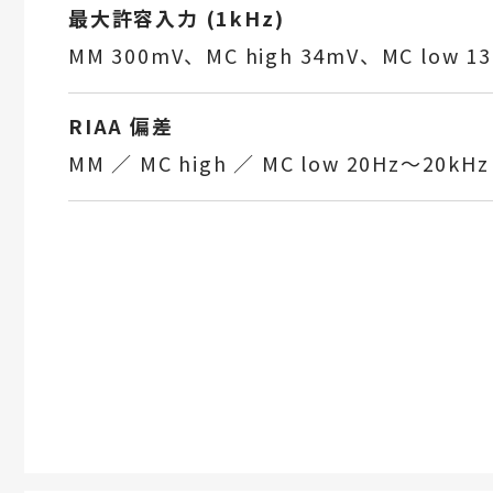
最大許容入力 (1kHz)
MM 300mV、MC high 34mV、MC low 1
RIAA 偏差
MM ／ MC high ／ MC low 20Hz～20kHz