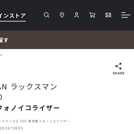
インストア
探す
ザー
検索
MAN ラックスマン
0
ＴＶ・レコーダー・プレーヤー
フォノイコライザー
プロジェクター・スクリーン
ックスマン EQ-500 真空管フォノイコライザー
03073005
サウンドバー・アンプ内蔵型スピーカー