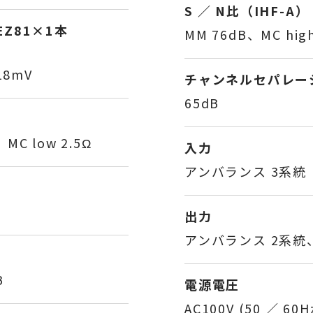
S ／ N比（IHF-A）
EZ81×1本
MM 76dB、MC high
)
18mV
チャンネルセパレーシ
65dB
MC low 2.5Ω
入力
アンバランス 3系統
出力
アンバランス 2系統
B
電源電圧
AC100V (50 ／ 60