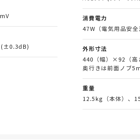
3mV
消費電力
47W（電気用品安
 (±0.3dB)
外形寸法
440（幅）×92（
奥行きは前面ノブ5
重量
12.5kg（本体）、1