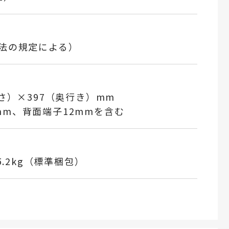
全法の規定による）
高さ）×397（奥行き）mm
mm、背面端子12mmを含む
5.2kg（標準梱包）