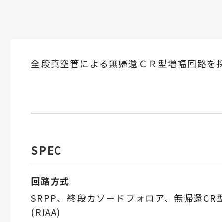
全段真空管による無帰還ＣＲ型増幅回路を
SPEC
回路方式
SRPP、終段カソードフォロア、無帰還CR
(RIAA)