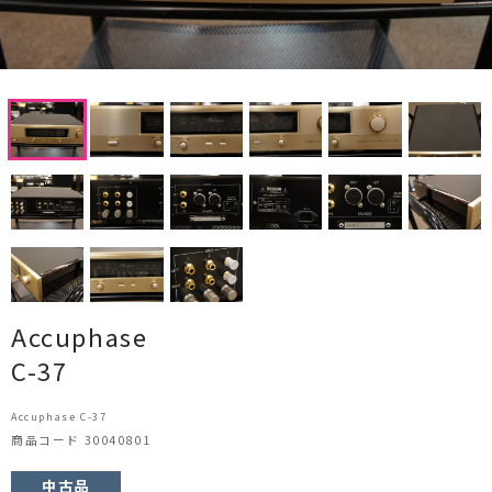
CDプレーヤー・レシーバー
ネットワークプレーヤー・D/Aコンバーター
レコードプレーヤー
フォノイコライザー・MCトランス
スピーカー
オーディオアクセサリー
ヘッドフォン・イヤホン
Accuphase
C-37
オーディオその他
Accuphase C-37
AVアンプ
商品コード 30040801
ＴＶ・レコーダー・プレーヤー
中古品