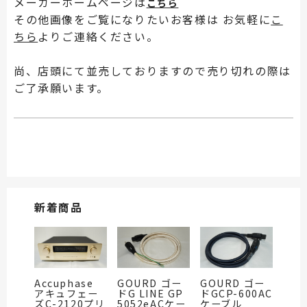
メーカーホームページは
こちら
その他画像をご覧になりたいお客様は お気軽に
こ
ちら
よりご連絡ください。
尚、店頭にて並売しておりますので売り切れの際は
ご了承願います。
新着商品
Accuphase
GOURD ゴー
GOURD ゴー
アキュフェー
ドG LINE GP
ドGCP-600AC
ズC-2120プリ
5052eACケー
ケーブル