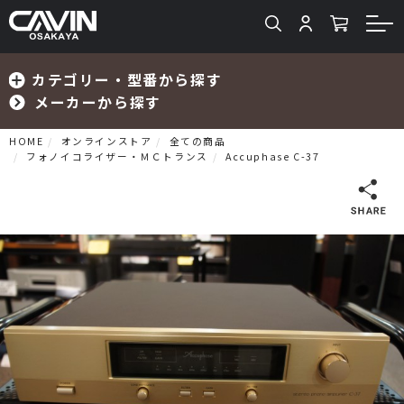
カテゴリー・型番から探す
メーカーから探す
HOME
オンラインストア
全ての商品
フォノイコライザー・ＭＣトランス
Accuphase C-37
検索
プリメインアンプ
プリアンプ
パワーアンプ