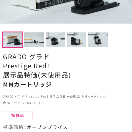
CDプレーヤー・レシーバー
ネットワークプレーヤー・D/Aコンバーター
レコードプレーヤー
フォノイコライザー・MCトランス
GRADO グラド
スピーカー
Prestige Red1
オーディオアクセサリー
展示品特価(未使用品)
MMカートリッジ
ヘッドフォン・イヤホン
GRADO グラド Prestige Red1 展示品特価(未使用品) MMカートリッジ
オーディオその他
商品コード 2103041101
AVアンプ
特価品
標準価格:
オープンプライス
ＴＶ・レコーダー・プレーヤー