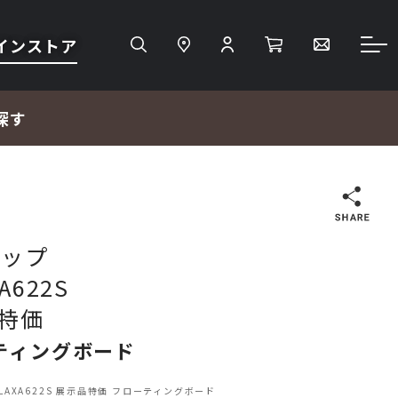
インストア
探す
検索
サップ
A622S
ＴＶ・レコーダー・プレーヤー
特価
ティングボード
プロジェクター・スクリーン
RELAXA622S 展示品特価 フローティングボード
サウンドバー・アンプ内蔵型スピーカー