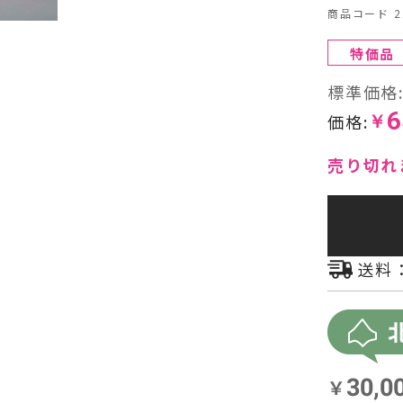
商品コード 21
ヘッドフォン・イヤホン
特価品
オーディオその他
標準価格
6
価格:
￥
AVアンプ
売り切れ
送料