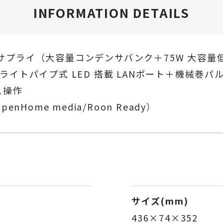
INFORMATION DETAILS
サプライ（大容量コンデンサバンク＋75W 大容量
イトパイプ式 LED 搭載 LANポート＋機械巻パ
ス操作
enHome media/Roon Ready）
サイズ(mm)
436×74×352