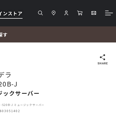
インストア
探す
検索
 デラ
20B-J
ＴＶ・レコーダー・プレーヤー
ジックサーバー
プロジェクター・スクリーン
50-S20B-J ミュージックサーバー
03051402
サウンドバー・アンプ内蔵型スピーカー