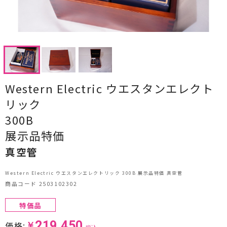
CDプレーヤー・レシーバー
ネットワークプレーヤー・D/Aコンバーター
レコードプレーヤー
フォノイコライザー・MCトランス
Western Electric ウエスタンエレクト
リック
スピーカー
300B
オーディオアクセサリー
展示品特価
ヘッドフォン・イヤホン
真空管
オーディオその他
Western Electric ウエスタンエレクトリック 300B 展示品特価 真空管
商品コード 2503102302
AVアンプ
特価品
ＴＶ・レコーダー・プレーヤー
219,450
価格:
￥