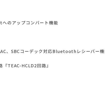
/32bitへのアップコンバート機能
tX、AAC、SBCコーデック対応Bluetoothレシーバー
TEAC-HCLD2回路』