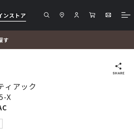
インストア
探す
検索
 ティアック
5-X
ＴＶ・レコーダー・プレーヤー
AC
プロジェクター・スクリーン
中
サウンドバー・アンプ内蔵型スピーカー