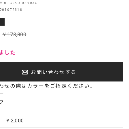
 UD-505-X USB DAC
01072616
センタースピーカー・サブウーファー
:
￥
173,800
ました
お問い合わせする
わせの際はカラーをご指定ください。
ー
ク
：
￥
2,000