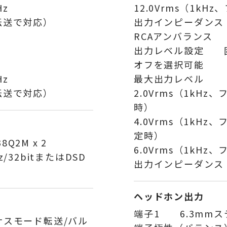
Hz
12.0Vrms（1k
oP伝送で対応）
出力インピーダンス
RCAアンバランス 
出力レベル設定 固
オフを選択可能
Hz
最大出力レベル
oP伝送で対応）
2.0Vrms（1kH
時）
4.0Vrms（1kHz
定時）
8Q2M x 2
6.0Vrms（1kH
32bitまたはDSD
出力インピーダンス
ヘッドホン出力
端子1 6.3mmス
ロナスモード転送/バル