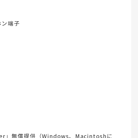
ホン端子
yer」無償提供（Windows、Macintoshに