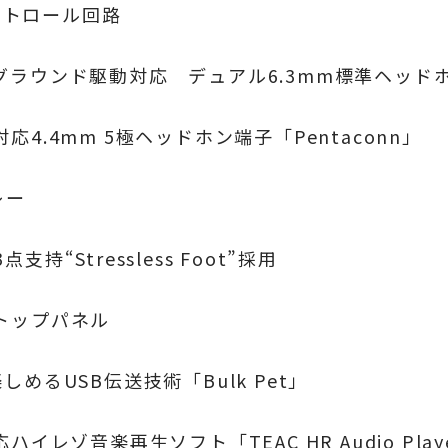
コントロール回路
ラウンド駆動対応 デュアル6.3mm標準ヘッド
.4mm 5極ヘッドホン端子「Pentaconn」
レー
Stressless Foot”採用
トップパネル
るUSB伝送技術「Bulk Pet」
it対応ハイレゾ音楽再生ソフト「TEAC HR Audio Pla