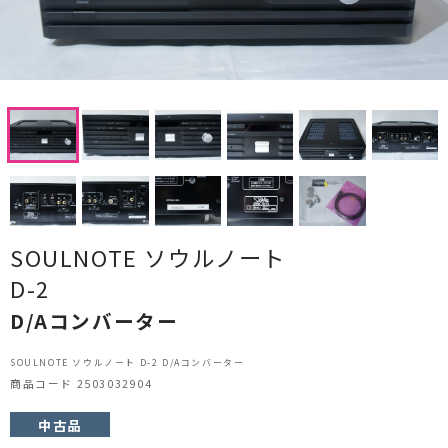
CDプレーヤー・レシーバー
ネットワークプレーヤー・D/Aコンバーター
レコードプレーヤー
フォノイコライザー・MCトランス
スピーカー
オーディオアクセサリー
SOULNOTE ソウルノート
D-2
ヘッドフォン・イヤホン
D/Aコンバーター
オーディオその他
SOULNOTE ソウルノート D-2 D/Aコンバーター
AVアンプ
商品コード 2503032904
中古品
ＴＶ・レコーダー・プレーヤー