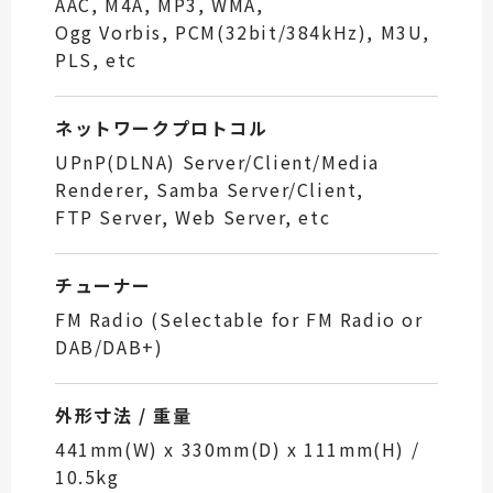
AAC, M4A, MP3, WMA,
Ogg Vorbis, PCM(32bit/384kHz), M3U,
PLS, etc
ネットワークプロトコル
UPnP(DLNA) Server/Client/Media
Renderer, Samba Server/Client,
FTP Server, Web Server, etc
チューナー
FM Radio (Selectable for FM Radio or
DAB/DAB+)
外形寸法 / 重量
441mm(W) x 330mm(D) x 111mm(H) /
10.5kg