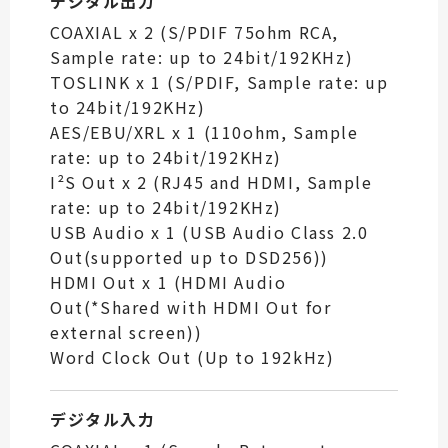
デジタル出力
COAXIAL x 2 (S/PDIF 75ohm RCA,
Sample rate: up to 24bit/192KHz)
TOSLINK x 1 (S/PDIF, Sample rate: up
to 24bit/192KHz)
AES/EBU/XRL x 1 (110ohm, Sample
rate: up to 24bit/192KHz)
I²S Out x 2 (RJ45 and HDMI, Sample
rate: up to 24bit/192KHz)
USB Audio x 1 (USB Audio Class 2.0
Out(supported up to DSD256))
HDMI Out x 1 (HDMI Audio
Out(*Shared with HDMI Out for
external screen))
Word Clock Out (Up to 192kHz)
デジタル入力