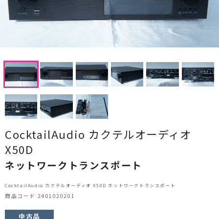
CDプレーヤー・レシーバー
ネットワークプレーヤー・D/Aコンバーター
レコードプレーヤー
フォノイコライザー・MCトランス
スピーカー
オーディオアクセサリー
CocktailAudio カクテルオーディオ
ヘッドフォン・イヤホン
X50D
ネットワークトランスポート
オーディオその他
CocktailAudio カクテルオーディオ X50D ネットワークトランスポート
AVアンプ
商品コード 2401020201
ＴＶ・レコーダー・プレーヤー
中古品