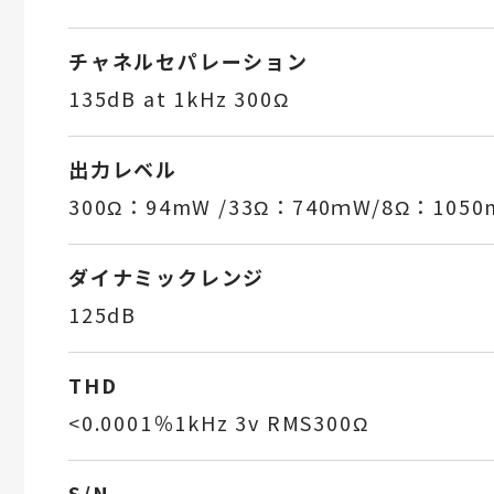
チャネルセパレーション
135dB at 1kHz 300Ω
出力レベル
300Ω：94mW /33Ω：740ｍW/8Ω：105
ダイナミックレンジ
125dB
THD
<0.0001％1kHz 3v RMS300Ω
S/N