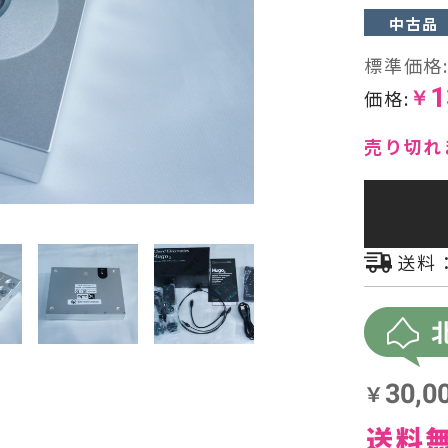
中古品
ヘッドフォン・イヤホン
標準価格
1
オーディオその他
価格:
￥
AVアンプ
売り切れ
送料