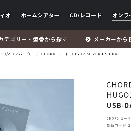
ィオ
ホームシアター
CD/レコード
オンラ
カテゴリー・型番から探す
メーカーから
・D/Aコンバーター
CHORD コード HUGO2 SILVER USB-DAC
CHOR
HUGO2
フォノイコライザー・MCトランス
USB-D
スピーカー
CHORD コード 
商品コード 23
オーディオアクセサリー