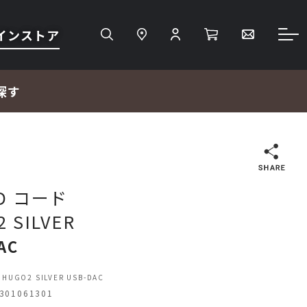
インストア
探す
検索
D コード
 SILVER
ＴＶ・レコーダー・プレーヤー
AC
プロジェクター・スクリーン
HUGO2 SILVER USB-DAC
01061301
サウンドバー・アンプ内蔵型スピーカー