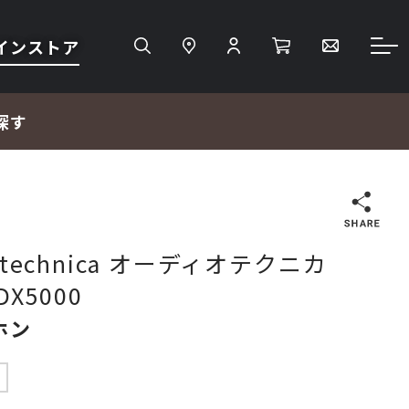
インストア
探す
検索
o-technica オーディオテクニカ
DX5000
ＴＶ・レコーダー・プレーヤー
ホン
プロジェクター・スクリーン
中
サウンドバー・アンプ内蔵型スピーカー