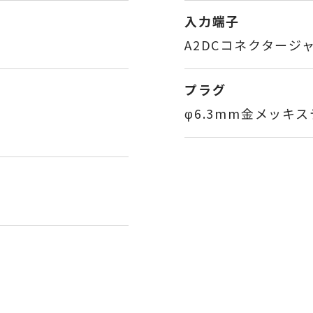
入力端子
A2DCコネクタージ
プラグ
φ6.3mm金メッキ