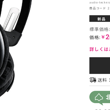
audio-tec
商品コード 22
ヘッドフォン・イヤホン
新品
オーディオその他
標準価格
AVアンプ
2
価格:
￥
詳しくは
送料