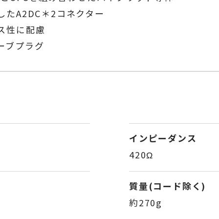
たA2DC＊2コネクター
ス性に配慮
ーブプラグ
インピーダンス
420Ω
質量(コード除く)
約270g