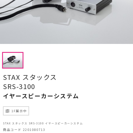
CDプレーヤー・レシーバー
ネットワークプレーヤー・D/Aコンバーター
レコードプレーヤー
フォノイコライザー・MCトランス
スピーカー
オーディオアクセサリー
STAX スタックス
SRS-3100
ヘッドフォン・イヤホン
イヤースピーカーシステム
オーディオその他
1F展示中
AVアンプ
STAX スタックス SRS-3100 イヤースピーカーシステム
ＴＶ・レコーダー・プレーヤー
商品コード 2201080713