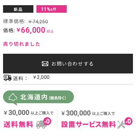
プロジェクター・スクリーン
新品
11
%
off
標準価格:
￥
74,250
サウンドバー・アンプ内蔵型スピーカー
66,000
価格:
￥
税込
センタースピーカー・サブウーファー
売り切れました
お問い合わせする
送料：
￥
2,000