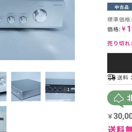
中古品
ヘッドフォン・イヤホン
標準価格
1
オーディオその他
価格:
￥
AVアンプ
売り切れ
送料