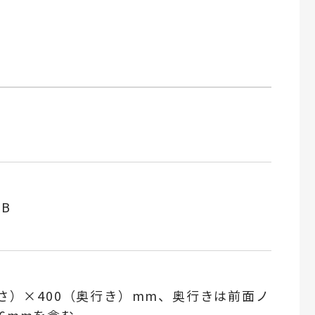
B
高さ）×400（奥行き）mm、奥行きは前面ノ