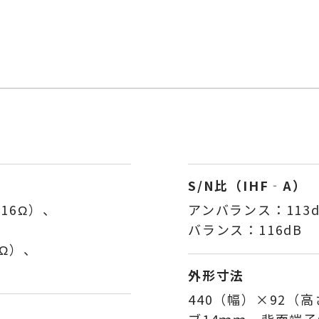
S/N比（IHF‐A）
16Ω）、
アンバランス：113d
）
バランス：116dB
2Ω）、
外形寸法
440（幅）×92（