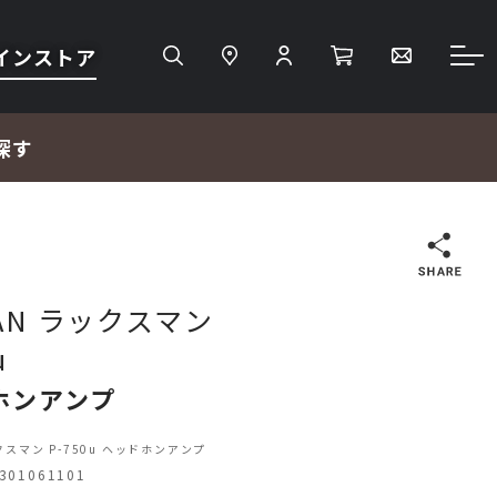
インストア
探す
検索
MAN ラックスマン
u
ＴＶ・レコーダー・プレーヤー
ホンアンプ
プロジェクター・スクリーン
クスマン P-750u ヘッドホンアンプ
01061101
サウンドバー・アンプ内蔵型スピーカー