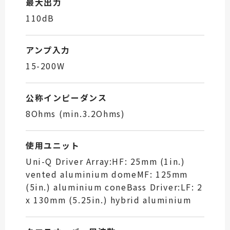
最大出力
110dB
アンプ入力
15-200W
公称インピーダンス
8Ohms (min.3.2Ohms)
使用ユニット
Uni-Q Driver Array:HF: 25mm (1in.)
vented aluminium domeMF: 125mm
(5in.) aluminium coneBass Driver:LF: 2
x 130mm (5.25in.) hybrid aluminium