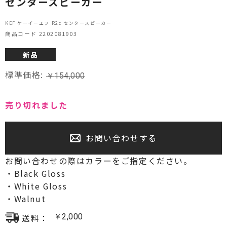
センタースピーカー
プロジェクター・スクリーン
KEF ケーイーエフ R2c センタースピーカー
商品コード 2202081903
サウンドバー・アンプ内蔵型スピーカー
新品
センタースピーカー・サブウーファー
標準価格:
￥
154,000
売り切れました
お問い合わせする
お問い合わせの際はカラーをご指定ください。
・Black Gloss
・White Gloss
・Walnut
送料：
￥
2,000