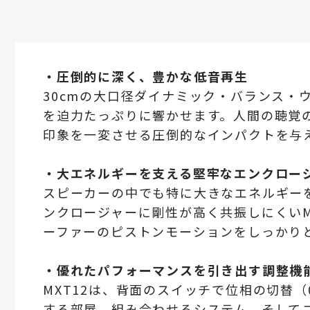
・圧倒的に深く、豊かな低音再生
30cmの大口径ダイナミック・バランス・ウー
を迫力たっぷりに響かせます。人間の聴覚の
印象を一変させる圧倒的なインパクトを与
・大エネルギーを支える堅牢なエンクロー
スピーカーの中でも特に大きなエネルギーを
ンクロージャーに剛性が高く共振しにくいM
ーファーのピストンモーションをしっかり
・優れたパフォーマンスを引き出す調整機
MXT12は、背面のスイッチで位相の切替（0 
する部屋、組み合わせるシステム、そして