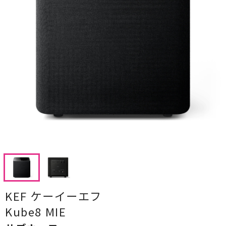
CDプレーヤー・レシーバー
ネットワークプレーヤー・D/Aコンバーター
レコードプレーヤー
フォノイコライザー・MCトランス
スピーカー
オーディオアクセサリー
ヘッドフォン・イヤホン
オーディオその他
KEF ケーイーエフ
AVアンプ
Kube8 MIE
ＴＶ・レコーダー・プレーヤー