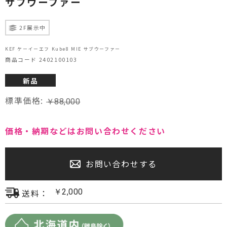
サブウーファー
プロジェクター・スクリーン
2F展示中
サウンドバー・アンプ内蔵型スピーカー
KEF ケーイーエフ Kube8 MIE サブウーファー
商品コード 2402100103
センタースピーカー・サブウーファー
新品
標準価格:
￥
88,000
価格・納期などはお問い合わせください
お問い合わせする
送料：
￥
2,000