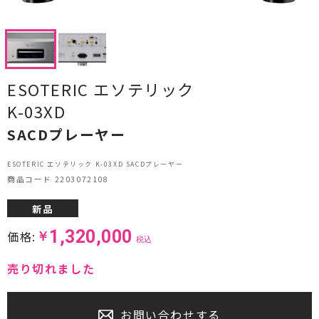
CDプレーヤー・レシーバー
ネットワークプレーヤー・D/Aコンバーター
レコードプレーヤー
ESOTERIC エソテリック
K-03XD
フォノイコライザー・MCトランス
SACDプレーヤー
スピーカー
ESOTERIC エソテリック K-03XD SACDプレーヤー
オーディオアクセサリー
商品コード 2203072108
ヘッドフォン・イヤホン
新品
1,320,000
価格:
￥
オーディオその他
税込
売り切れました
AVアンプ
ＴＶ・レコーダー・プレーヤー
お問い合わせする