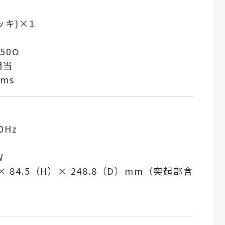
ッキ)×1
50Ω
相当
rms
0Hz
W
× 84.5（H）× 248.8（D）mm（突起部含