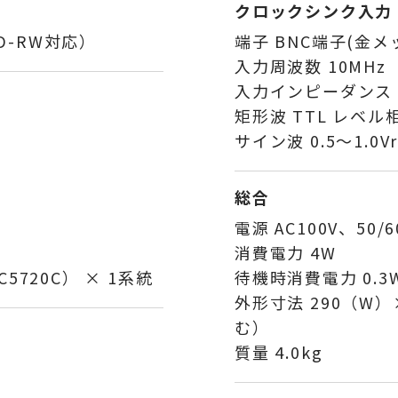
クロックシンク入力
D-RW対応）
端子 BNC端子(金メ
入力周波数 10MHz
入力インピーダンス 
矩形波 TTL レベル
サイン波 0.5〜1.0V
総合
電源 AC100V、50/6
消費電力 4W
5720C） × 1系統
待機時消費電力 0.3
外形寸法 290（W）
む）
質量 4.0kg