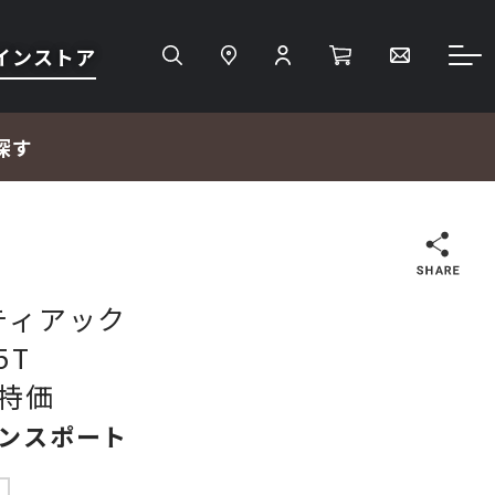
インストア
探す
検索
Cティアック
5T
ＴＶ・レコーダー・プレーヤー
特価
ランスポート
プロジェクター・スクリーン
サウンドバー・アンプ内蔵型スピーカー