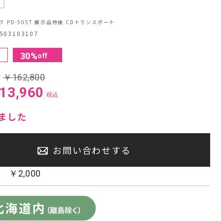
中
センタースピーカー・サブウーファー
ク PD-505T 展示品特価 CDトランスポート
03103107
30
%
off
:
￥
162,800
13,960
税込
ました
お問い合わせする
：
￥
2,000