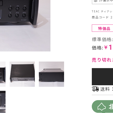
3F展示
ヘッドフォン・イヤホン
TEAC ティアッ
商品コード 25
オーディオその他
特価品
AVアンプ
標準価格
1
価格:
￥
売り切れ
送料