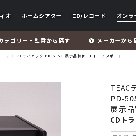
ィオ
ホームシアター
CD/レコード
オンラ
カテゴリー・型番から探す
メーカーから
バー
TEACティアック PD-505T 展示品特価 CDトランスポート
TEA
PD-50
フォノイコライザー・MCトランス
展示品
CDト
スピーカー
オーディオアクセサリー