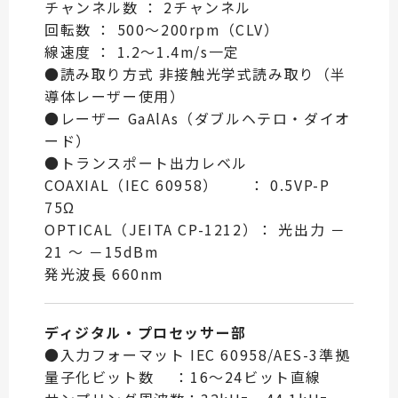
チャンネル数 ： 2チャンネル
回転数 ： 500～200rpm（CLV）
線速度 ： 1.2～1.4m/s一定
●読み取り方式 非接触光学式読み取り（半
導体レーザー使用）
●レーザー GaAlAs（ダブルヘテロ・ダイオ
ード）
●トランスポート出力レベル
COAXIAL（IEC 60958） ： 0.5VP-P
75Ω
OPTICAL（JEITA CP-1212）： 光出力 －
21 ～ －15dBm
発光波長 660nm
ディジタル・プロセッサー部
●入力フォーマット IEC 60958/AES-3準拠
量子化ビット数 ：16～24ビット直線