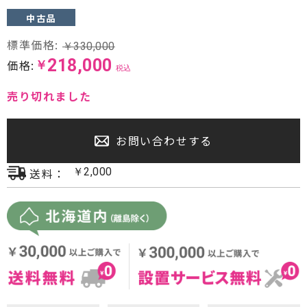
中古品
プロジェクター・スクリーン
標準価格:
￥
330,000
サウンドバー・アンプ内蔵型スピーカー
218,000
価格:
￥
税込
センタースピーカー・サブウーファー
売り切れました
お問い合わせする
送料：
￥
2,000