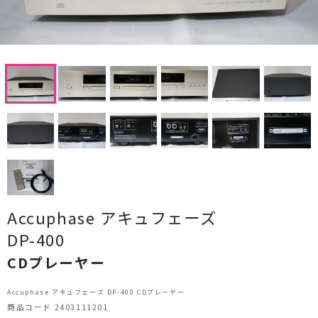
CDプレーヤー・レシーバー
ネットワークプレーヤー・D/Aコンバーター
レコードプレーヤー
フォノイコライザー・MCトランス
スピーカー
オーディオアクセサリー
ヘッドフォン・イヤホン
Accuphase アキュフェーズ
DP-400
オーディオその他
CDプレーヤー
AVアンプ
Accuphase アキュフェーズ DP-400 CDプレーヤー
ＴＶ・レコーダー・プレーヤー
商品コード 2403111201