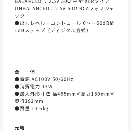
BALANCED ：2.5V 50Ω 平衡 XLRタイプ
UNBALANCED：2.5V 50Ω RCAフォノジャ
ック
●出力レベル・コントロール 0～－60dB間
1dBステップ（ディジタル方式）
全 体
●電源 AC100V 50/60Hz
●消費電力 13W
●最大外形寸法 幅465mm×高さ150mm×
奥行393mm
●質量 13.6kg
元箱