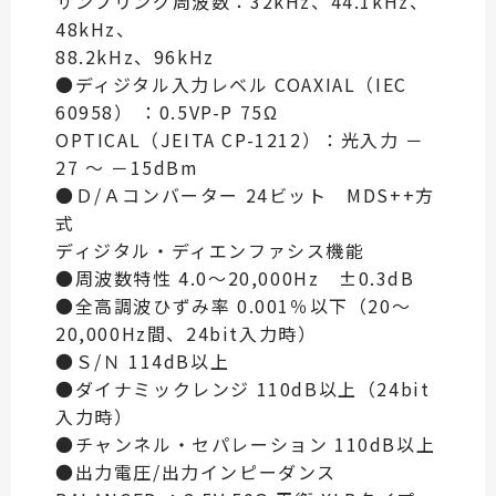
サンプリング周波数：32kHz、44.1kHz、
48kHz、
88.2kHz、96kHz
●ディジタル入力レベル COAXIAL（IEC
60958） ：0.5VP-P 75Ω
OPTICAL（JEITA CP-1212）：光入力 －
27 ～ －15dBm
●Ｄ/Ａコンバーター 24ビット MDS++方
式
ディジタル・ディエンファシス機能
●周波数特性 4.0～20,000Hz ±0.3dB
●全高調波ひずみ率 0.001％以下（20～
20,000Hz間、24bit入力時）
●Ｓ/Ｎ 114dB以上
●ダイナミックレンジ 110dB以上（24bit
入力時）
●チャンネル・セパレーション 110dB以上
●出力電圧/出力インピーダンス